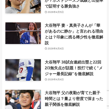
か？ポストシーズン成績と出塁率
で証明する勝負強さ
2026年4月5日
大谷翔平 妻・真美子さんが「華
があるのに静か」と言われる理由
とは？印象に残る稀少性を徹底解
説
2026年4月4日
大谷翔平 38試合連続出塁と22回
2/3無失点が話題！投打で続く“メ
ジャー最長記録”を徹底解説
2026年4月4日
大谷翔平 父の夜勤が育てた親子
時間とは？量より密度で深まった
親子関係を徹底解説