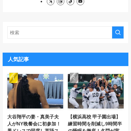
人気記事
大谷翔平の妻・真美子夫
【横浜高校 甲子園出場】
人がNY晩餐会に初参加！
練習時間を削減し9時間半
黒ドレスで同席し英語ス
の睡眠を徹底！名門が実