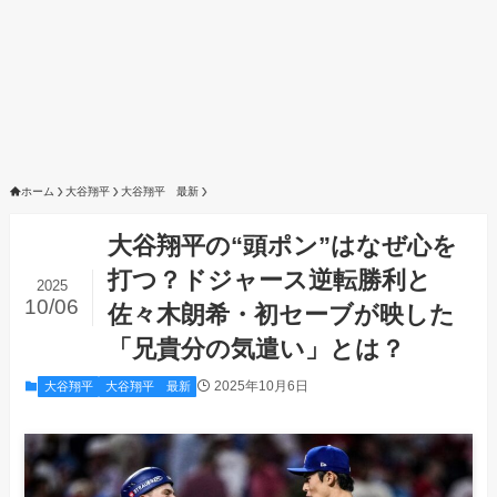
ホーム
大谷翔平
大谷翔平 最新
大谷翔平の“頭ポン”はなぜ心を
打つ？ドジャース逆転勝利と
2025
10/06
佐々木朗希・初セーブが映した
「兄貴分の気遣い」とは？
2025年10月6日
大谷翔平
大谷翔平 最新