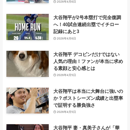
2026年4月6日
大谷翔平が2号本塁打で完全復調
へ！40試合連続出塁でイチロー
記録にあと3
2026年4月6日
大谷翔平 デコピンだけではない
人気の理由！ファンが本当に求め
る素顔と安心感とは
2026年4月5日
大谷翔平は本当に大舞台に強いの
か？ポストシーズン成績と出塁率
で証明する勝負強さ
2026年4月5日
大谷翔平 妻・真美子さんが「華