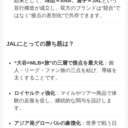
結果として、
球団＝ANA、選手＝JAL
という
並行構造が成立し、双方のブランドは“競合”で
はなく“接点の差別化”で共存できます。
JALにとっての勝ち筋は？
“大谷×MLB×旅”の三層で接点を最大化
：個
人・リーグ・ファン旅の三点を結び、導線を
太くすることです。
ロイヤルティ強化
：マイルやツアー商品で体
験の反復を促し、継続的な関与を設計しま
す。
アジア発グローバルの象徴化
：世界で戦う日