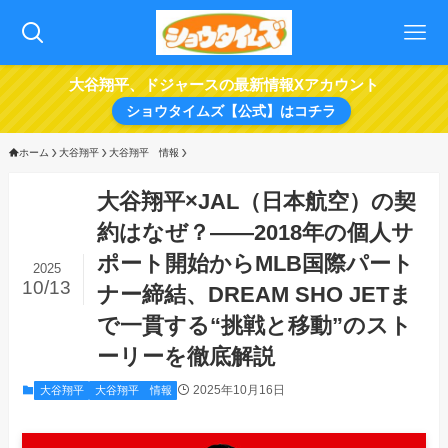
大谷翔平、ドジャースの最新情報Xアカウント
ショウタイムズ【公式】はコチラ
ホーム
大谷翔平
大谷翔平 情報
大谷翔平×JAL（日本航空）の契
約はなぜ？――2018年の個人サ
ポート開始からMLB国際パート
2025
10/13
ナー締結、DREAM SHO JETま
で一貫する“挑戦と移動”のスト
ーリーを徹底解説
2025年10月16日
大谷翔平
大谷翔平 情報