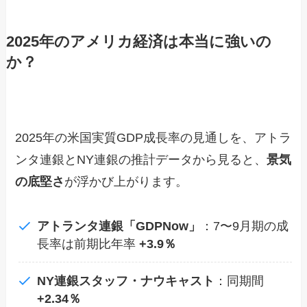
2025年のアメリカ経済は本当に強いの
か？
2025年の米国実質GDP成長率の見通しを、アトラ
ンタ連銀とNY連銀の推計データから見ると、
景気
の底堅さ
が浮かび上がります。
アトランタ連銀「GDPNow」
：7〜9月期の成
長率は前期比年率
+3.9％
NY連銀スタッフ・ナウキャスト
：同期間
+2.34％