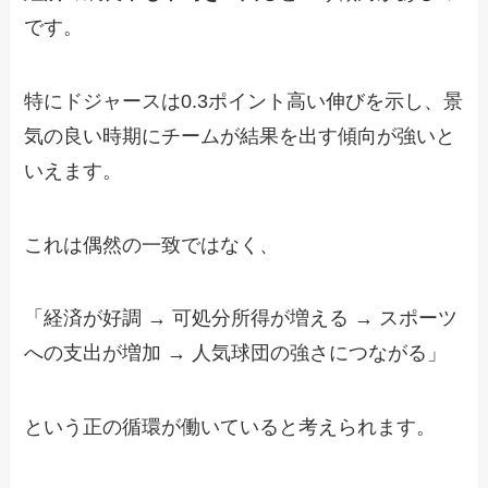
です。
特にドジャースは0.3ポイント高い伸びを示し、景
気の良い時期にチームが結果を出す傾向が強いと
いえます。
これは偶然の一致ではなく、
「経済が好調 → 可処分所得が増える → スポーツ
への支出が増加 → 人気球団の強さにつながる」
という正の循環が働いていると考えられます。