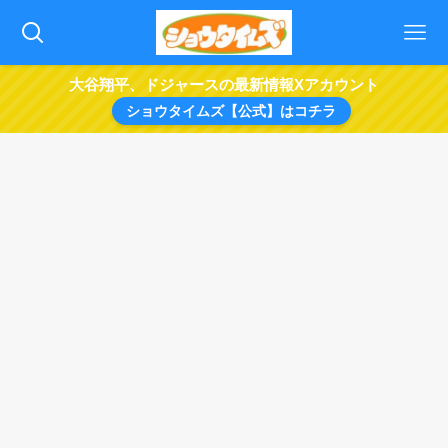
大谷翔平、ドジャースの最新情報Xアカウント
ショウタイムズ【公式】はコチラ