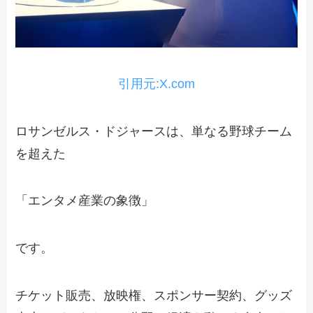
引用元:X.com
ロサンゼルス・ドジャースは、単なる野球チーム
を超えた
「エンタメ産業の象徴」
です。
チケット販売、放映権、スポンサー契約、グッズ