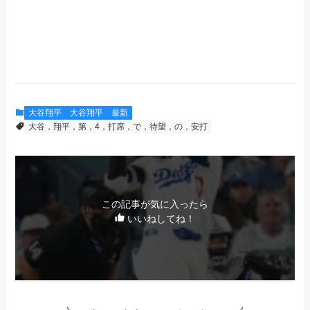
大谷翔平
大谷翔平 最新
大谷，翔平，第，4，打席，で，待望，の，安打
この記事が気に入ったら
いいねしてね！