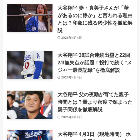
大谷翔平 妻・真美子さんが「華
があるのに静か」と言われる理由
とは？印象に残る稀少性を徹底解
説
2026年4月4日
大谷翔平 38試合連続出塁と22回
2/3無失点が話題！投打で続く“メ
ジャー最長記録”を徹底解説
2026年4月4日
大谷翔平 父の夜勤が育てた親子
時間とは？量より密度で深まった
親子関係を徹底解説
2026年4月4日
大谷翔平 4月3日（現地時間） ホ