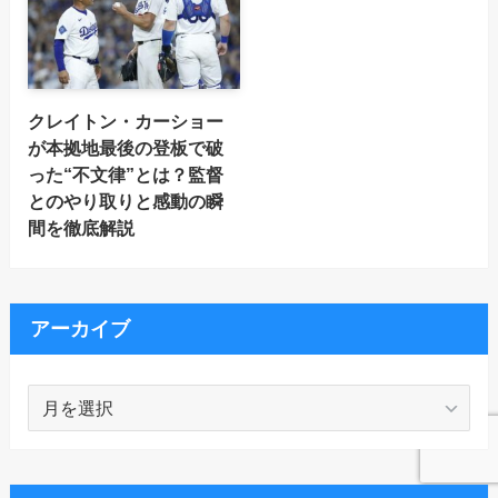
クレイトン・カーショー
が本拠地最後の登板で破
った“不文律”とは？監督
とのやり取りと感動の瞬
間を徹底解説
アーカイブ
ア
ー
カ
イ