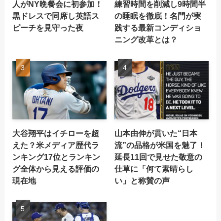
人がNY晩餐会に初参加！
練習時間を削減し9時間半
黒ドレスで同席し英語ス
の睡眠を徹底！名門が実
ピーチを見守った夜
践する最新コンディショ
ニング改革とは？
大谷翔平はイチローを超
山本由伸が貫いた“日本
えた？米メディア歴代ラ
流”の品格が米国を魅了！
ンキング17位とランキン
延長11回で見せた敬意の
グ全体から見える評価の
仕草に「何て素晴らし
現在地
い」と称賛の声