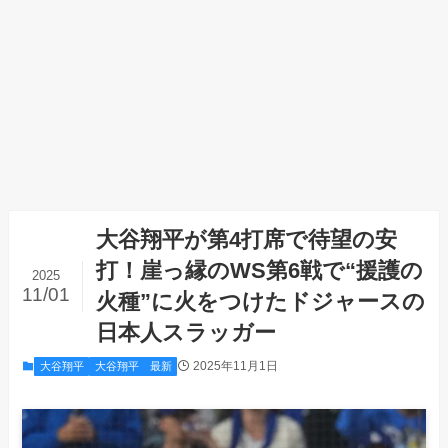
大谷翔平が第4打席で待望の安
打！崖っ縁のWS第6戦で“援護の
2025
11/01
火種”に火をつけたドジャースの
日本人スラッガー
2025年11月1日
大谷翔平
大谷翔平 最新