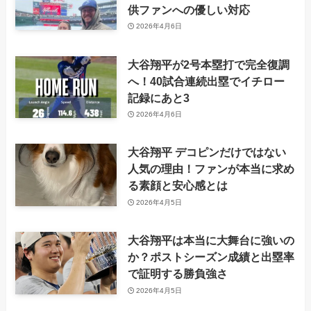
供ファンへの優しい対応
2026年4月6日
大谷翔平が2号本塁打で完全復調
へ！40試合連続出塁でイチロー
記録にあと3
2026年4月6日
大谷翔平 デコピンだけではない
人気の理由！ファンが本当に求め
る素顔と安心感とは
2026年4月5日
大谷翔平は本当に大舞台に強いの
か？ポストシーズン成績と出塁率
で証明する勝負強さ
2026年4月5日