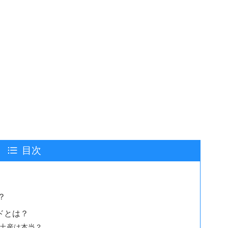
目次
？
ドとは？
お土産は本当？