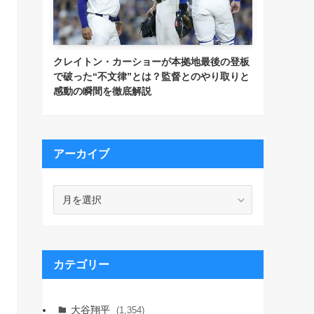
クレイトン・カーショーが本拠地最後の登板
で破った“不文律”とは？監督とのやり取りと
感動の瞬間を徹底解説
アーカイブ
ア
ー
カ
イ
ブ
カテゴリー
大谷翔平
(1,354)