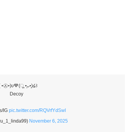
 •㉦•)ʋ💙(ू •͈ᴗ•͈)໒꒱
Decoy
s/IG
pic.twitter.com/RQVrfYdSwl
yu_1_linda99)
November 6, 2025