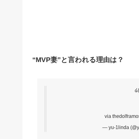
“MVP妻”と言われる理由は？
໒(
via thedolframo
— yu-1linda (@