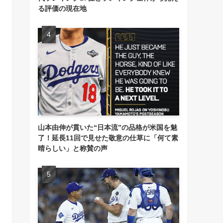
る評価の現在地
山本由伸が貫いた“日本流”の品格が米国を魅
了！延長11回で見せた敬意の仕草に「何て素
晴らしい」と称賛の声