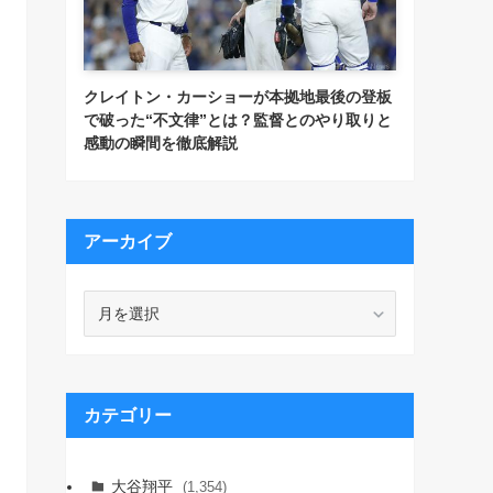
クレイトン・カーショーが本拠地最後の登板
で破った“不文律”とは？監督とのやり取りと
感動の瞬間を徹底解説
アーカイブ
ア
ー
カ
イ
ブ
カテゴリー
大谷翔平
(1,354)