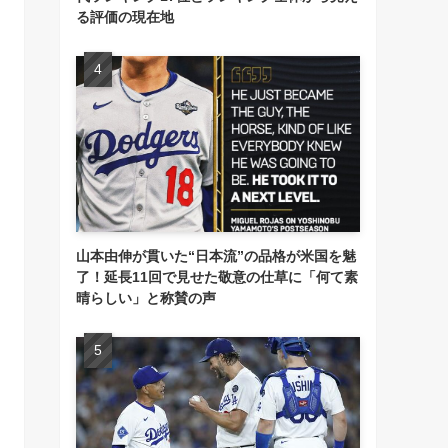
る評価の現在地
山本由伸が貫いた“日本流”の品格が米国を魅
了！延長11回で見せた敬意の仕草に「何て素
晴らしい」と称賛の声