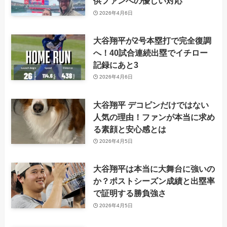
供ファンへの優しい対応
2026年4月6日
大谷翔平が2号本塁打で完全復調
へ！40試合連続出塁でイチロー
記録にあと3
2026年4月6日
大谷翔平 デコピンだけではない
人気の理由！ファンが本当に求め
る素顔と安心感とは
2026年4月5日
大谷翔平は本当に大舞台に強いの
か？ポストシーズン成績と出塁率
で証明する勝負強さ
2026年4月5日