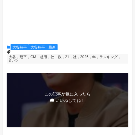
大谷翔平
大谷翔平 最新
大谷，翔平，CM，起用，社，数，21，社，2025，年，ランキング，
3，位
この記事が気に入ったら
いいねしてね！