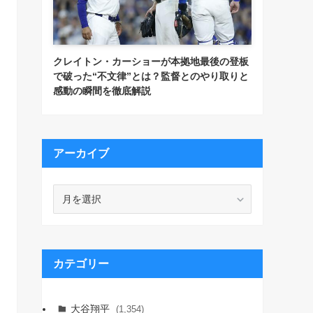
クレイトン・カーショーが本拠地最後の登板
で破った“不文律”とは？監督とのやり取りと
感動の瞬間を徹底解説
アーカイブ
ア
ー
カ
イ
ブ
カテゴリー
大谷翔平
(1,354)