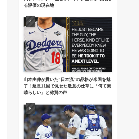
る評価の現在地
山本由伸が貫いた“日本流”の品格が米国を魅
了！延長11回で見せた敬意の仕草に「何て素
晴らしい」と称賛の声