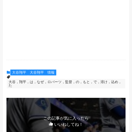
大谷翔平
大谷翔平 情報
大谷，翔平，は，なぜ，ロバーツ，監督，の，もと，で，溶け，込め，
た
この記事が気に入ったら
いいねしてね！