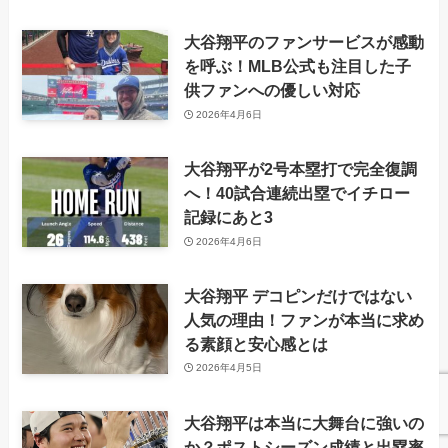
大谷翔平のファンサービスが感動
を呼ぶ！MLB公式も注目した子
供ファンへの優しい対応
2026年4月6日
大谷翔平が2号本塁打で完全復調
へ！40試合連続出塁でイチロー
記録にあと3
2026年4月6日
大谷翔平 デコピンだけではない
人気の理由！ファンが本当に求め
る素顔と安心感とは
2026年4月5日
大谷翔平は本当に大舞台に強いの
か？ポストシーズン成績と出塁率