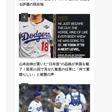
る評価の現在地
山本由伸が貫いた“日本流”の品格が米国を魅
了！延長11回で見せた敬意の仕草に「何て素
晴らしい」と称賛の声