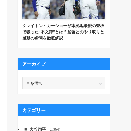
クレイトン・カーショーが本拠地最後の登板
で破った“不文律”とは？監督とのやり取りと
感動の瞬間を徹底解説
アーカイブ
ア
ー
カ
イ
ブ
カテゴリー
大谷翔平
(1,354)