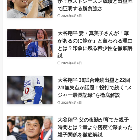
か？ポストシーズン成績と出塁率
で証明する勝負強さ
2026年4月5日
大谷翔平 妻・真美子さんが「華
があるのに静か」と言われる理由
とは？印象に残る稀少性を徹底解
説
2026年4月4日
大谷翔平 38試合連続出塁と22回
2/3無失点が話題！投打で続く“メ
ジャー最長記録”を徹底解説
2026年4月4日
大谷翔平 父の夜勤が育てた親子
時間とは？量より密度で深まった
親子関係を徹底解説