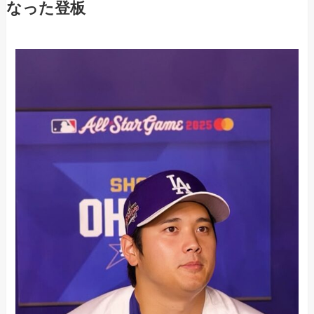
なった登板