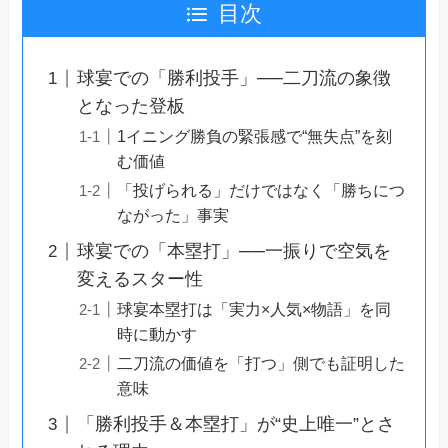
目次
球宴での「勝利投手」──二刀流の象徴
となった登板
1イニング勝負の緊張感で“無失点”を刻
む価値
「投げられる」だけではなく「勝ちにつ
ながった」事実
球宴での「本塁打」──一振りで空気を
変えるスター性
球宴本塁打は「実力×人気×物語」を同
時に動かす
二刀流の価値を「打つ」側でも証明した
意味
「勝利投手＆本塁打」が“史上唯一”とさ