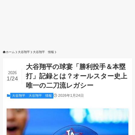
ホーム
大谷翔平
大谷翔平 情報
大谷翔平の球宴「勝利投手＆本塁
2026
打」記録とは？オールスター史上
1/24
唯一の二刀流レガシー
2026年1月24日
大谷翔平
大谷翔平 情報