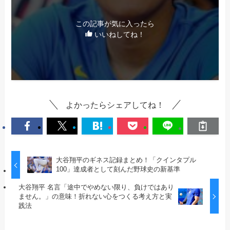
この記事が気に入ったら
いいねしてね！
よかったらシェアしてね！
大谷翔平のギネス記録まとめ！「クインタプル
100」達成者として刻んだ野球史の新基準
大谷翔平 名言「途中でやめない限り、負けではあり
ません。」の意味！折れない心をつくる考え方と実
践法