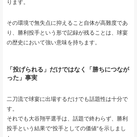
ります。
その環境で無失点に抑えること自体が高難度であ
り、勝利投手という形で記録が残ることは、球宴
の歴史において強い意味を持ちます。
「投げられる」だけではなく「勝ちにつなが
った」事実
二刀流で球宴に出場するだけでも話題性は十分で
す。
それでも大谷翔平選手は、話題で終わらず、勝利
投手という結果で“投手としての価値”を示しまし