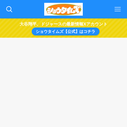
大谷翔平、ドジャースの最新情報Xアカウント
ショウタイムズ【公式】はコチラ