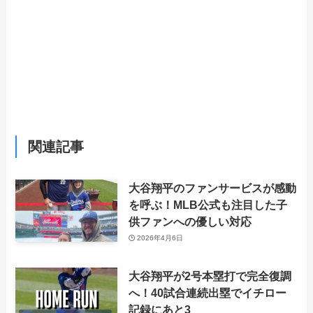
関連記事
大谷翔平のファンサービスが感動
を呼ぶ！MLB公式も注目した子
供ファンへの優しい対応
2026年4月6日
大谷翔平が2号本塁打で完全復調
へ！40試合連続出塁でイチロー
記録にあと3