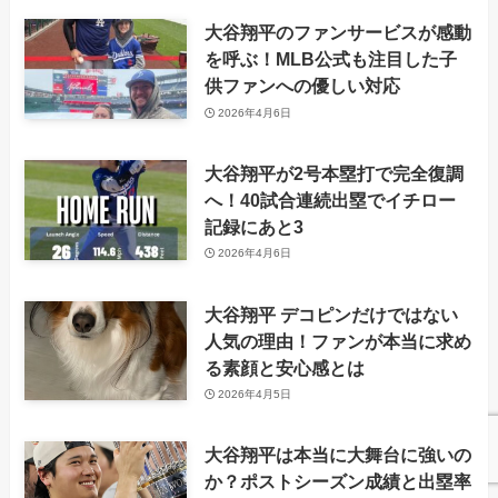
大谷翔平のファンサービスが感動
を呼ぶ！MLB公式も注目した子
供ファンへの優しい対応
2026年4月6日
大谷翔平が2号本塁打で完全復調
へ！40試合連続出塁でイチロー
記録にあと3
2026年4月6日
大谷翔平 デコピンだけではない
人気の理由！ファンが本当に求め
る素顔と安心感とは
2026年4月5日
大谷翔平は本当に大舞台に強いの
か？ポストシーズン成績と出塁率