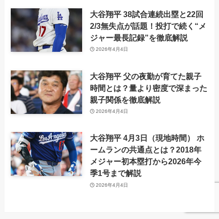
大谷翔平 38試合連続出塁と22回
2/3無失点が話題！投打で続く“メ
ジャー最長記録”を徹底解説
2026年4月4日
大谷翔平 父の夜勤が育てた親子
時間とは？量より密度で深まった
親子関係を徹底解説
2026年4月4日
大谷翔平 4月3日（現地時間） ホ
ームランの共通点とは？2018年
メジャー初本塁打から2026年今
季1号まで解説
2026年4月4日