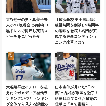
大谷翔平の妻・真美子夫
【横浜高校 甲子園出場】
人がNY晩餐会に初参加！
練習時間を削減し9時間半
黒ドレスで同席し英語ス
の睡眠を徹底！名門が実
ピーチを見守った夜
践する最新コンディショ
ニング改革とは？
大谷翔平はイチローを超
山本由伸が貫いた“日本
えた？米メディア歴代ラ
流”の品格が米国を魅了！
ンキング17位とランキン
延長11回で見せた敬意の
グ全体から見える評価の
仕草に「何て素晴らし