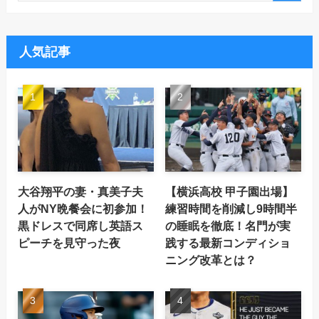
人気記事
大谷翔平の妻・真美子夫
【横浜高校 甲子園出場】
人がNY晩餐会に初参加！
練習時間を削減し9時間半
黒ドレスで同席し英語ス
の睡眠を徹底！名門が実
ピーチを見守った夜
践する最新コンディショ
ニング改革とは？