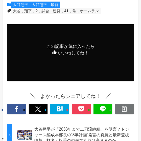
大谷翔平
大谷翔平 最新
大谷，翔平，2，試合，連発，41，号，ホームラン
この記事が気に入ったら
いいねしてね！
よかったらシェアしてね！
大谷翔平が「2033年まで二刀流継続」を明言？ドジ
ャース編成本部長の“8年計画”発言の真意と最新登板
情報、打者・投手の両面で期待は高まるのか