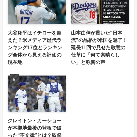
大谷翔平はイチローを超
山本由伸が貫いた“日本
えた？米メディア歴代ラ
流”の品格が米国を魅了！
ンキング17位とランキン
延長11回で見せた敬意の
グ全体から見える評価の
仕草に「何て素晴らし
現在地
い」と称賛の声
クレイトン・カーショー
が本拠地最後の登板で破
った“不文律”とは？監督