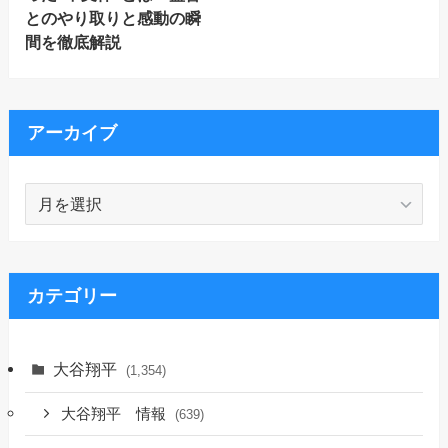
とのやり取りと感動の瞬
間を徹底解説
アーカイブ
ア
ー
カ
イ
ブ
カテゴリー
大谷翔平
(1,354)
大谷翔平 情報
(639)