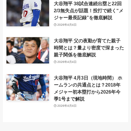
大谷翔平 38試合連続出塁と22回
2/3無失点が話題！投打で続く“メ
ジャー最長記録”を徹底解説
2026年4月4日
大谷翔平 父の夜勤が育てた親子
時間とは？量より密度で深まった
親子関係を徹底解説
2026年4月4日
大谷翔平 4月3日（現地時間） ホ
ームランの共通点とは？2018年
メジャー初本塁打から2026年今
季1号まで解説
2026年4月4日