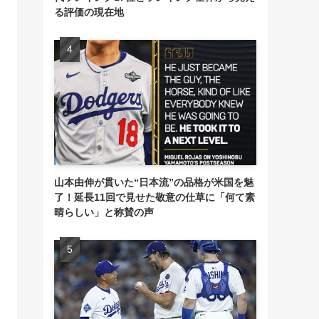
る評価の現在地
山本由伸が貫いた“日本流”の品格が米国を魅
了！延長11回で見せた敬意の仕草に「何て素
晴らしい」と称賛の声