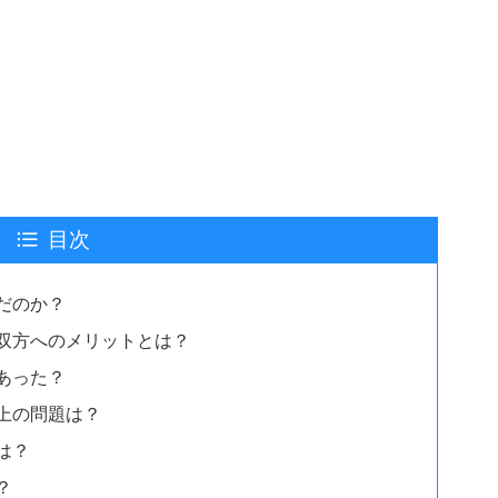
目次
だのか？
双方へのメリットとは？
あった？
上の問題は？
は？
？