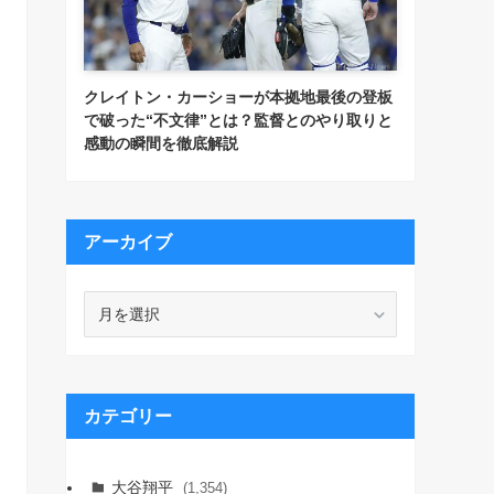
クレイトン・カーショーが本拠地最後の登板
で破った“不文律”とは？監督とのやり取りと
感動の瞬間を徹底解説
アーカイブ
ア
ー
カ
イ
ブ
カテゴリー
大谷翔平
(1,354)