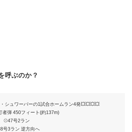
論を呼ぶのか？
シュワーバーの1試合ホームラン4発💥💥💥💥
者弾 450フィート(約137m)
⚾47号2ラン
48号3ラン 逆方向へ