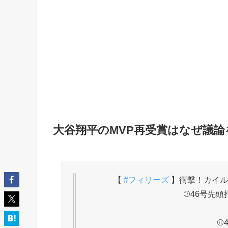
大谷翔平のMVP再受賞はなぜ議
【
#フィリーズ
】衝撃！カイル・
⚾46号先頭打
⚾