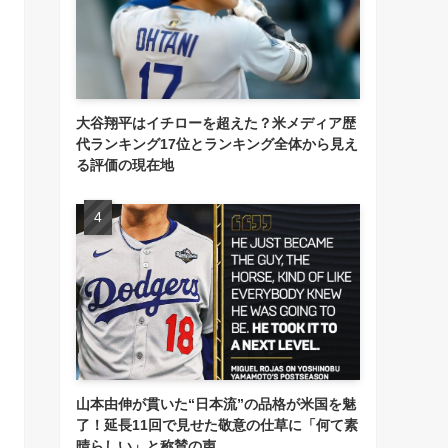
大谷翔平はイチローを超えた？米メディア歴
代ランキング17位とランキング全体から見え
る評価の現在地
山本由伸が貫いた“日本流”の品格が米国を魅
了！延長11回で見せた敬意の仕草に「何て素
晴らしい」と称賛の声