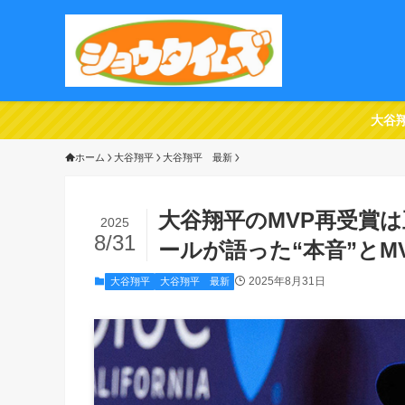
大谷
ホーム
大谷翔平
大谷翔平 最新
大谷翔平のMVP再受賞
2025
8/31
ールが語った“本音”とM
2025年8月31日
大谷翔平
大谷翔平 最新