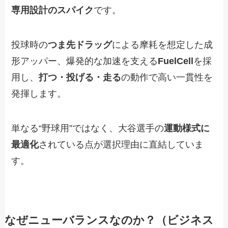
専用設計のスパイク
です。
投球時の
つま先ドラッグ
による摩耗を想定した成
形アッパー、爆発的な加速を支える
FuelCell
を採
用し、
打つ・投げる・走る
の動作で高い一貫性を
発揮します。
単なる“野球用”ではなく、大谷選手の
運動様式に
最適化
されている点が選択理由に直結していま
す。
なぜニューバランスなのか？（ビジネス