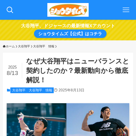
大谷翔平、ドジャースの最新情報Xアカウント
ショウタイムズ【公式】はコチラ
ホーム
大谷翔平
大谷翔平 情報
なぜ大谷翔平はニューバランスと
2025
契約したのか？最新動向から徹底
8/13
解説！
2025年8月13日
大谷翔平
大谷翔平 情報