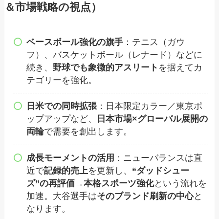
＆市場戦略の視点）
ベースボール強化の旗手
：テニス（ガウ
フ）、バスケットボール（レナード）などに
続き、
野球でも象徴的アスリート
を据えてカ
テゴリーを強化。
日米での同時拡張
：日本限定カラー／東京ポ
ップアップなど、
日本市場×グローバル展開の
両輪
で需要を創出します。
成長モーメントの活用
：ニューバランスは直
近で
記録的売上
を更新し、
“ダッドシュー
ズ”の再評価→本格スポーツ強化
という流れを
加速。大谷選手は
そのブランド刷新の中心
と
なります。